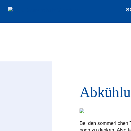
S
Abkühlun
Bei den sommerlichen 
noch zu denken. Also t