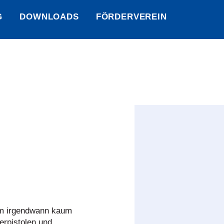
G
DOWNLOADS
FÖRDERVEREIN
um irgendwann kaum
erpistolen und