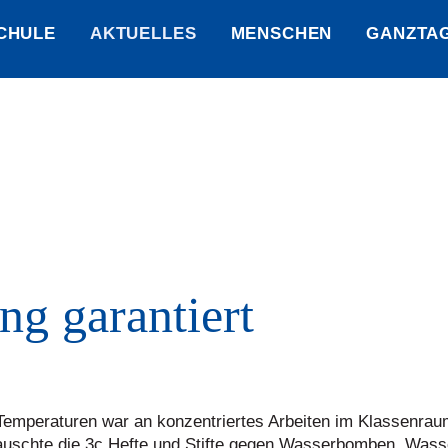
CHULE
AKTUELLES
MENSCHEN
GANZTA
g garantiert
Temperaturen war an konzentriertes Arbeiten im Klassenra
auschte die 3c Hefte und Stifte gegen Wasserbomben, Wass